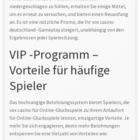
niedergeschlagen zu fühlen, erhalten Sie einige Mittel,
um es erneut zu versuchen, und bieten einen Neuanfang
an. Es ist eine nützliche Promo, die Ihr vox casino
deutschland -Gameplay steigert, unabhängig von den
Ergebnissen jeder Spielesitzung.
VIP -Programm –
Vorteile für häufige
Spieler
Das hochrangige Belohnungssystem bietet Spielern, die
vox casino für Online-Glücksspiele zu ihrem Anlaufort
für Online-Glücksspiele leisten, einzigartige Vorteile. Je
mehr Sie sich engagieren, desto mehr Belohnungen
entsperren Sie eine Vielzahl von Vorteilen wie: