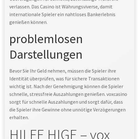
verlassen. Das Casino ist Währungsviverse, damit
internationale Spieler ein nahtloses Bankerlebnis
genießen können.
problemlosen
Darstellungen
Bevor Sie Ihr Geld nehmen, müssen die Spieler ihre
Identität überprüfen, was für sichere Transaktionen
wichtig ist. Nach der Genehmigung können die Spieler
schnelle, stressfreie Auszahlungen genießen. voxcasino
sorgt für schnelle Auszahlungen und sorgt dafür, dass
die Spieler ihre Gewinne ohne unnötige Verzögerungen
erhalten.
HILFE HIGE – vox