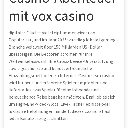
mit vox casino
digitales Glücksspiel steigt immer wieder an
Popularität, und im Jahr 2025 wird die globale Igaming -
Branche weltweit über 150 Milliarden US -Dollar
übersteigen. Die Bettoren strömen für ihre
Weitwinkelauswahl, ihre Cross-Device-Unterstützung
sowie geschützte und benutzerfreundliche
Einzahlungsmethoden zu Internet-Casinos. voxcasino
wird für neue und erfahrene Spieler empfohlen und
liefert alles, was Spieler für eine lohnende und
berauschende Reise begeben möchten. Egal, ob es sich
um High-End-Video-Slots, Live-Tischerlebnisse oder
lukrative Belohnungen handelt, dieses Casino ist auf
jeden Benutzer zugeschnitten.