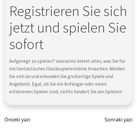
Registrieren Sie sich
jetzt und spielen Sie
sofort
Aufgeregt zu spielen? voxcasino bietet alles, was Sie für
ein fantastisches Glücksspielerlebnis brauchen. Melden
Sie sich an und erkunden Sie großartige Spiele und
Angebote. Egal, ob Sie ein Anfänger oder einen
erfahrenen Spieler sind, nichts hindert Sie am Spielen!
Yazı
Yazı
Önceki yazı
Sonraki yazı
dolaşımı
dolaş