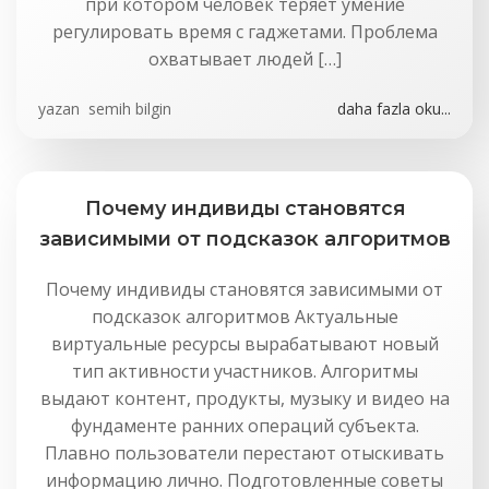
при котором человек теряет умение
регулировать время с гаджетами. Проблема
охватывает людей […]
yazan
semih bilgin
daha fazla oku...
Почему индивиды становятся
зависимыми от подсказок алгоритмов
Почему индивиды становятся зависимыми от
подсказок алгоритмов Актуальные
виртуальные ресурсы вырабатывают новый
тип активности участников. Алгоритмы
выдают контент, продукты, музыку и видео на
фундаменте ранних операций субъекта.
Плавно пользователи перестают отыскивать
информацию лично. Подготовленные советы