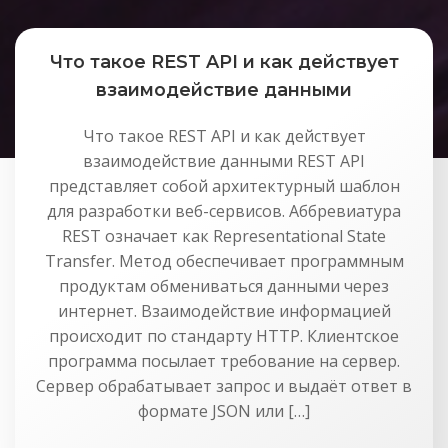
Что такое REST API и как действует
взаимодействие данными
Что такое REST API и как действует
взаимодействие данными REST API
представляет собой архитектурный шаблон
для разработки веб-сервисов. Аббревиатура
REST означает как Representational State
Transfer. Метод обеспечивает программным
продуктам обмениваться данными через
интернет. Взаимодействие информацией
происходит по стандарту HTTP. Клиентское
программа посылает требование на сервер.
Сервер обрабатывает запрос и выдаёт ответ в
формате JSON или […]