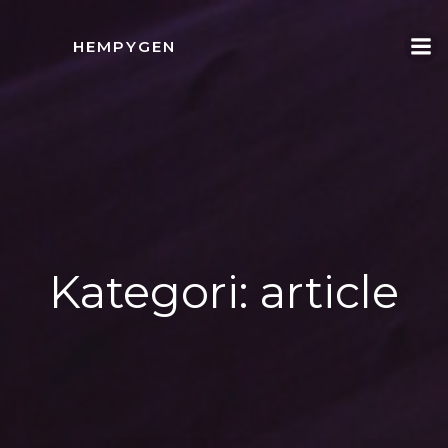
İçeriğe
geç
HEMPYGEN
Kategori:
article