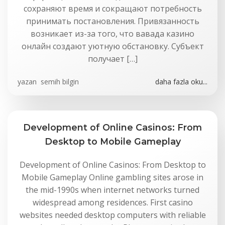
сохраняют время и сокращают потребность
принимать постановления. Привязанность
возникает из-за того, что вавада казино
онлайн создают уютную обстановку. Субъект
получает […]
yazan
semih bilgin
daha fazla oku...
Development of Online Casinos: From
Desktop to Mobile Gameplay
Development of Online Casinos: From Desktop to
Mobile Gameplay Online gambling sites arose in
the mid-1990s when internet networks turned
widespread among residences. First casino
websites needed desktop computers with reliable