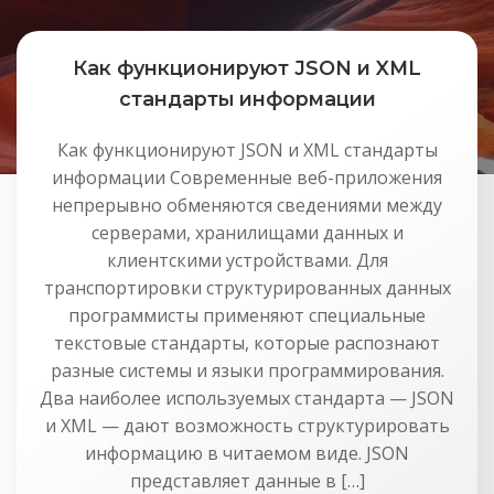
Как функционируют JSON и XML
стандарты информации
Как функционируют JSON и XML стандарты
информации Современные веб-приложения
непрерывно обменяются сведениями между
серверами, хранилищами данных и
клиентскими устройствами. Для
транспортировки структурированных данных
программисты применяют специальные
текстовые стандарты, которые распознают
разные системы и языки программирования.
Два наиболее используемых стандарта — JSON
и XML — дают возможность структурировать
информацию в читаемом виде. JSON
представляет данные в […]