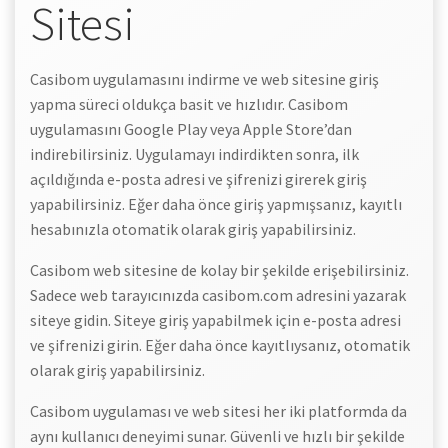
Sitesi
Casibom uygulamasını indirme ve web sitesine giriş
yapma süreci oldukça basit ve hızlıdır. Casibom
uygulamasını Google Play veya Apple Store’dan
indirebilirsiniz. Uygulamayı indirdikten sonra, ilk
açıldığında e-posta adresi ve şifrenizi girerek giriş
yapabilirsiniz. Eğer daha önce giriş yapmışsanız, kayıtlı
hesabınızla otomatik olarak giriş yapabilirsiniz.
Casibom web sitesine de kolay bir şekilde erişebilirsiniz.
Sadece web tarayıcınızda casibom.com adresini yazarak
siteye gidin. Siteye giriş yapabilmek için e-posta adresi
ve şifrenizi girin. Eğer daha önce kayıtlıysanız, otomatik
olarak giriş yapabilirsiniz.
Casibom uygulaması ve web sitesi her iki platformda da
aynı kullanıcı deneyimi sunar. Güvenli ve hızlı bir şekilde