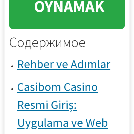
OYNAMAK
Содержимое
Rehber ve Adımlar
Casibom Casino
Resmi Giriş:
Uygulama ve Web