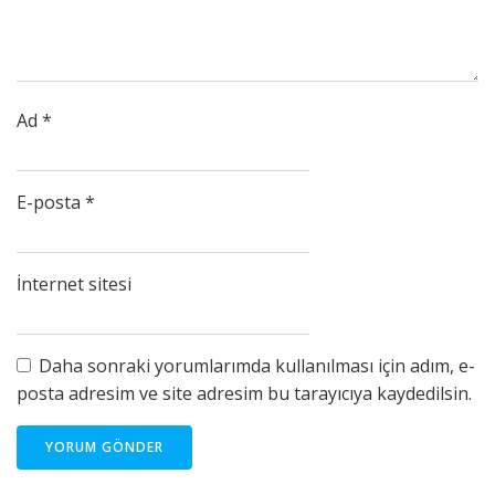
Ad
*
E-posta
*
İnternet sitesi
Daha sonraki yorumlarımda kullanılması için adım, e-
posta adresim ve site adresim bu tarayıcıya kaydedilsin.