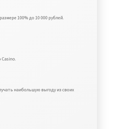
азмере 100% до 10 000 рублей.
 Casino.
олучать наибольшую выгоду из своих