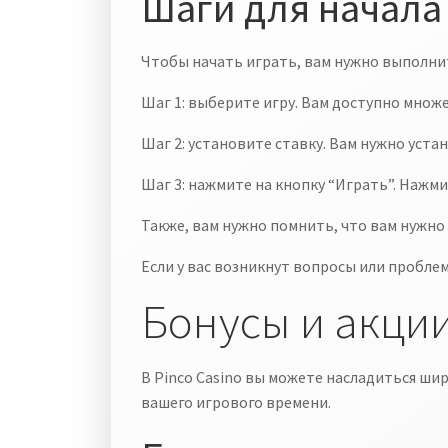
Шаги для начала
Чтобы начать играть, вам нужно выполни
Шаг 1: выберите игру. Вам доступно множ
Шаг 2: установите ставку. Вам нужно уста
Шаг 3: нажмите на кнопку “Играть”. Нажми
Также, вам нужно помнить, что вам нужно 
Если у вас возникнут вопросы или проблем
Бонусы и акции
В Pinco Casino вы можете насладиться ши
вашего игрового времени.