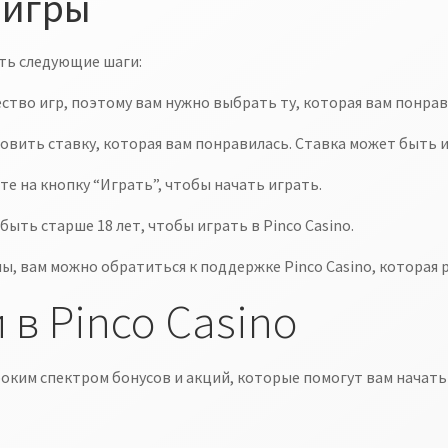
 игры
ть следующие шаги:
ество игр, поэтому вам нужно выбрать ту, которая вам понрав
новить ставку, которая вам понравилась. Ставка может быть 
те на кнопку “Играть”, чтобы начать играть.
быть старше 18 лет, чтобы играть в Pinco Casino.
ы, вам можно обратиться к поддержке Pinco Casino, которая 
 в Pinco Casino
роким спектром бонусов и акций, которые помогут вам начать