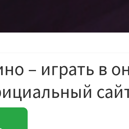
но – играть в о
фициальный сай