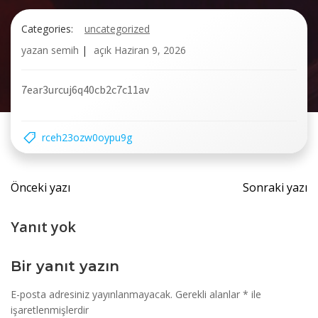
Categories:
uncategorized
yazan
semih
|
açık
Haziran 9, 2026
7ear3urcuj6q40cb2c7c11av
rceh23ozw0oypu9g
Yazı
Yazı
Önceki yazı
Sonraki yazı
dolaşımı
dolaş
Yanıt yok
Bir yanıt yazın
E-posta adresiniz yayınlanmayacak.
Gerekli alanlar
*
ile
işaretlenmişlerdir