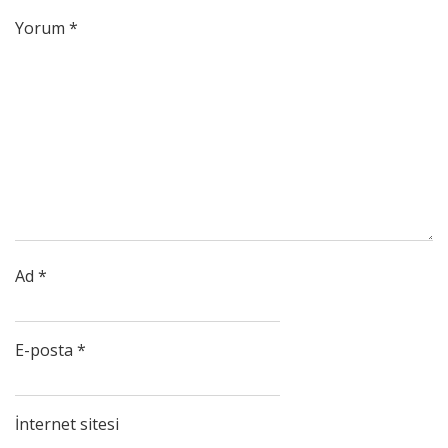
Yorum
*
Ad
*
E-posta
*
İnternet sitesi