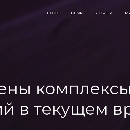
HOME
HEMP
STORE
M
оены комплексы
ий в текущем в