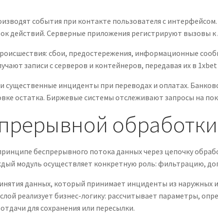
изводят события при контакте пользователя с интерфейсом. 
к действий. Серверные приложения регистрируют вызовы к A
происшествия: сбои, предостережения, информационные соо
чают записи с серверов и контейнеров, передавая их в 1xbet
 существенные инциденты при переводах и оплатах. Банковс
овке остатка. Биржевые системы отслеживают запросы на пок
прерывной обработки
ринципе беспрерывного потока данных через цепочку обрабо
аждый модуль осуществляет конкретную роль: фильтрацию, до
инятия данных, который принимает инциденты из наружных и
ой реализует бизнес-логику: рассчитывает параметры, опре
отдачи для сохранения или пересылки.