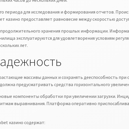
льких часов до нескольких дней.
его периода для исследования и формирования отчетов. Про
бет казино предоставляет равновесие между скоростью досту
я продолжительного хранения прошлых информации. Информац
нилища эксплуатируются для удовлетворения условиям регуля
скольких лет.
надежность
астающие массивы данных и сохранять дееспособность при о
 должна предусматривать средства горизонтального увеличе
новые компоненты обработки при увеличении загрузки. Инци
итмам выравнивания. Платформа оперативно приспосабливае
bet казино содержат: