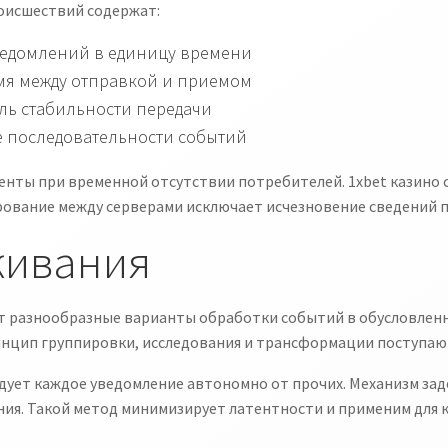
оисшествий содержат:
едомлений в единицу времени
мя между отправкой и приемом
ль стабильности передачи
е последовательности событий
ты при временной отсутствии потребителей. 1xbet казино с
ование между серверами исключает исчезновение сведений п
живания
 разнообразные варианты обработки событий в обусловленн
инцип группировки, исследования и трансформации поступа
ует каждое уведомление автономно от прочих. Механизм зад
ния. Такой метод минимизирует латентности и применим для