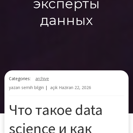
эксперты
данных
Categories:
archive
yazan
semih bilgin
|
açık
Haziran 22, 2026
Что такое data
science и как