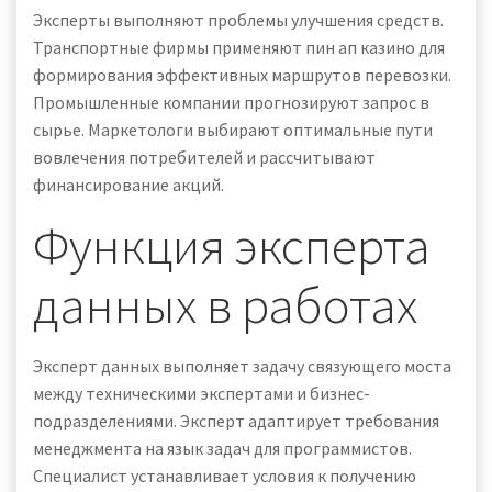
Эксперты выполняют проблемы улучшения средств.
Транспортные фирмы применяют пин ап казино для
формирования эффективных маршрутов перевозки.
Промышленные компании прогнозируют запрос в
сырье. Маркетологи выбирают оптимальные пути
вовлечения потребителей и рассчитывают
финансирование акций.
Функция эксперта
данных в работах
Эксперт данных выполняет задачу связующего моста
между техническими экспертами и бизнес-
подразделениями. Эксперт адаптирует требования
менеджмента на язык задач для программистов.
Специалист устанавливает условия к получению