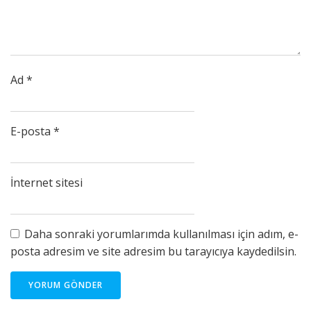
Ad
*
E-posta
*
İnternet sitesi
Daha sonraki yorumlarımda kullanılması için adım, e-
posta adresim ve site adresim bu tarayıcıya kaydedilsin.