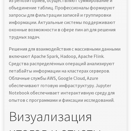
из репозиториев, осуществляют суммирование и
объединение таблиц. Профессионалы формируют
запросы для фильтрации записей и группировки
информации. Актуальные системы поддерживают
оконные возможности в сфере пин ап для решения
трудных задач.
Решения для взаимодействия с массивными данными
включают Apache Spark, Hadoop, Apache Flink.
Средства распределённых операций анализируют
петабайты информации на кластерах серверов.
Облачные службы AWS, Google Cloud, Azure
обеспечивают готовую инфраструктуру. Jupyter
Notebook обеспечивает интерактивную среду для
опытов с программами и фиксации исследований.
Визуализация