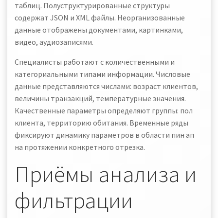
таблиц. Полуструктурированные структуры
содержат JSON и XML файлы. Неорганизованные
данные отображены документами, картинками,
видео, аудиозаписями.
Специалисты работают с количественными и
категориальными типами информации. Числовые
данные представляются числами: возраст клиентов,
величины транзакций, температурные значения.
Качественные параметры определяют группы: пол
клиента, территорию обитания. Временные ряды
фиксируют динамику параметров в области пин ап
на протяжении конкретного отрезка.
Приёмы анализа и
фильтрации