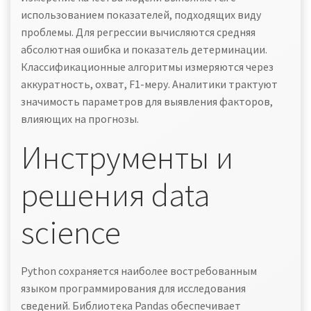
использованием показателей, подходящих виду
проблемы. Для регрессии вычисляются средняя
абсолютная ошибка и показатель детерминации.
Классификационные алгоритмы измеряются через
аккуратность, охват, F1-меру. Аналитики трактуют
значимость параметров для выявления факторов,
влияющих на прогнозы.
Инструменты и
решения data
science
Python сохраняется наиболее востребованным
языком программирования для исследования
сведений. Библиотека Pandas обеспечивает