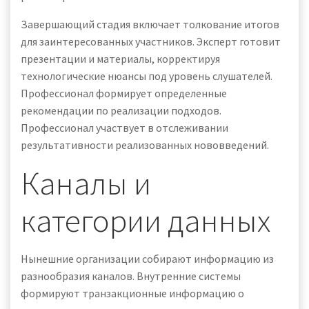
Завершающий стадия включает толкование итогов
для заинтересованных участников. Эксперт готовит
презентации и материалы, корректируя
технологические нюансы под уровень слушателей.
Профессионал формирует определенные
рекомендации по реализации подходов.
Профессионал участвует в отслеживании
результативности реализованных нововведений.
Каналы и
категории данных
Нынешние организации собирают информацию из
разнообразия каналов. Внутренние системы
формируют транзакционные информацию о