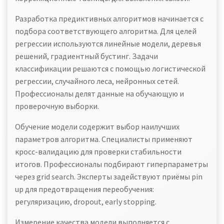
Разработка предиктивных алгоритмов начинается с
подбора соответствующего алгоритма. Для целей
регрессии используются линейные модели, деревья
решений, градиентный бустинг. Задачи
классификации решаются с помощью логистической
регрессии, случайного леса, нейронных сетей.
Профессионалы делят данные на обучающую и
проверочную выборки.
Обучение модели содержит выбор наилучших
параметров алгоритма. Специалисты применяют
кросс-валидацию для проверки стабильности
итогов. Профессионалы подбирают гиперпараметры
через grid search. Эксперты задействуют приёмы pin
up для предотвращения переобучения:
регуляризацию, dropout, early stopping.
Измерение качества модели выполняется с