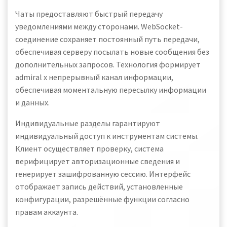
Чаты предоставляют быстрый передачу
уведомлениями между сторонами. WebSocket-
соединение сохраняет постоянный путь передачи,
обеспечивая серверу посылать новые сообщения без
дополнительных запросов. Технология формирует
admiral x непрерывный канал информации,
обеспечивая моментальную пересылку информации
и данных.
Индивидуальные разделы гарантируют
индивидуальный доступ к инструментам системы.
Клиент осуществляет проверку, система
верифицирует авторизационные сведения и
генерирует зашифрованную сессию. Интерфейс
отображает запись действий, установленные
конфигурации, разрешённые функции согласно
правам аккаунта.