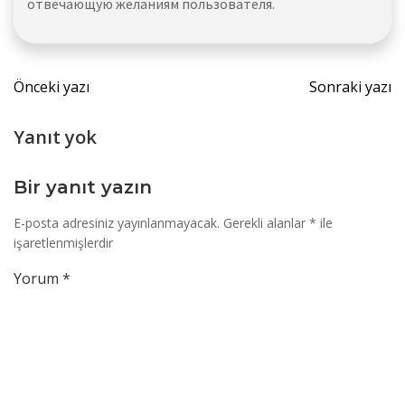
отвечающую желаниям пользователя.
Yazı
Yazı
Önceki yazı
Sonraki yazı
dolaşımı
dolaş
Yanıt yok
Bir yanıt yazın
E-posta adresiniz yayınlanmayacak.
Gerekli alanlar
*
ile
işaretlenmişlerdir
Yorum
*