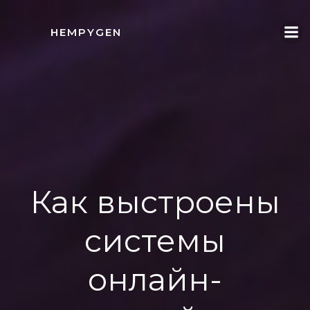
İçeriğe
geç
HEMPYGEN
Как выстроены
системы
онлайн-