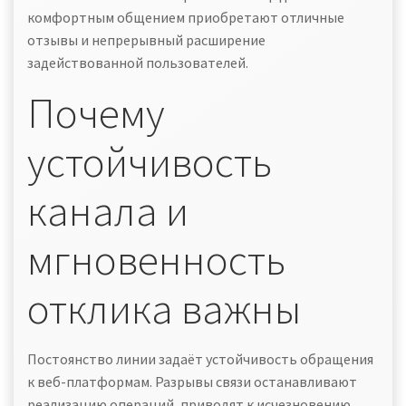
комфортным общением приобретают отличные
отзывы и непрерывный расширение
задействованной пользователей.
Почему
устойчивость
канала и
мгновенность
отклика важны
Постоянство линии задаёт устойчивость обращения
к веб-платформам. Разрывы связи останавливают
реализацию операций, приводят к исчезновению