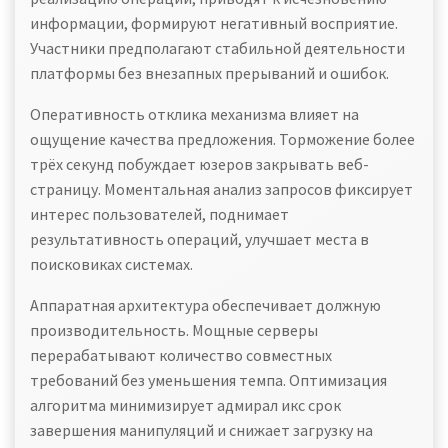
информации, формируют негативный восприятие.
Участники предполагают стабильной деятельности
платформы без внезапных прерываний и ошибок.
Оперативность отклика механизма влияет на
ощущение качества предложения. Торможение более
трёх секунд побуждает юзеров закрывать веб-
страницу. Моментальная анализ запросов фиксирует
интерес пользователей, поднимает
результативность операций, улучшает места в
поисковиках системах.
Аппаратная архитектура обеспечивает должную
производительность. Мощные серверы
перерабатывают количество совместных
требований без уменьшения темпа. Оптимизация
алгоритма минимизирует адмирал икс срок
завершения манипуляций и снижает загрузку на