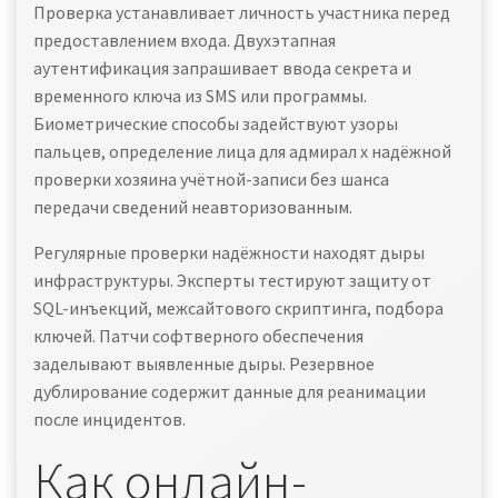
Проверка устанавливает личность участника перед
предоставлением входа. Двухэтапная
аутентификация запрашивает ввода секрета и
временного ключа из SMS или программы.
Биометрические способы задействуют узоры
пальцев, определение лица для адмирал х надёжной
проверки хозяина учётной-записи без шанса
передачи сведений неавторизованным.
Регулярные проверки надёжности находят дыры
инфраструктуры. Эксперты тестируют защиту от
SQL-инъекций, межсайтового скриптинга, подбора
ключей. Патчи софтверного обеспечения
заделывают выявленные дыры. Резервное
дублирование содержит данные для реанимации
после инцидентов.
Как онлайн-