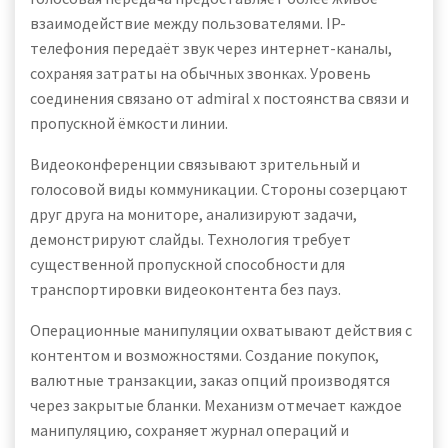
взаимодействие между пользователями. IP-
телефония передаёт звук через интернет-каналы,
сохраняя затраты на обычных звонках. Уровень
соединения связано от admiral x постоянства связи и
пропускной ёмкости линии.
Видеоконференции связывают зрительный и
голосовой виды коммуникации. Стороны созерцают
друг друга на мониторе, анализируют задачи,
демонстрируют слайды. Технология требует
существенной пропускной способности для
транспортировки видеоконтента без пауз.
Операционные манипуляции охватывают действия с
контентом и возможностями. Создание покупок,
валютные транзакции, заказ опций производятся
через закрытые бланки. Механизм отмечает каждое
манипуляцию, сохраняет журнал операций и