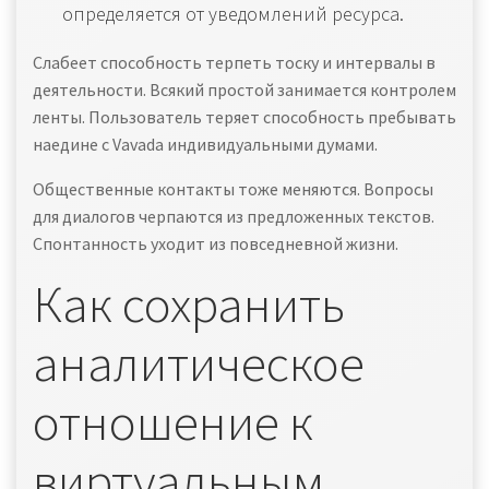
определяется от уведомлений ресурса.
Слабеет способность терпеть тоску и интервалы в
деятельности. Всякий простой занимается контролем
ленты. Пользователь теряет способность пребывать
наедине с Vavada индивидуальными думами.
Общественные контакты тоже меняются. Вопросы
для диалогов черпаются из предложенных текстов.
Спонтанность уходит из повседневной жизни.
Как сохранить
аналитическое
отношение к
виртуальным