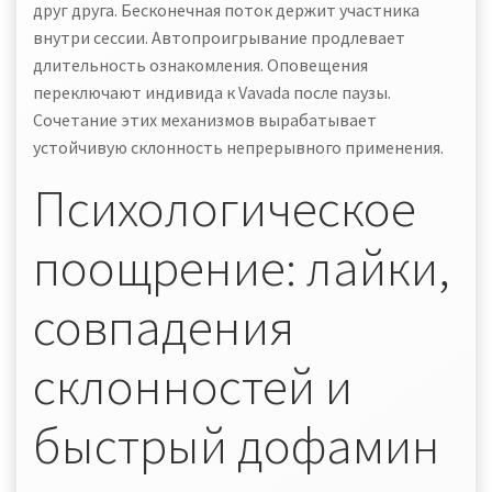
друг друга. Бесконечная поток держит участника
внутри сессии. Автопроигрывание продлевает
длительность ознакомления. Оповещения
переключают индивида к Vavada после паузы.
Сочетание этих механизмов вырабатывает
устойчивую склонность непрерывного применения.
Психологическое
поощрение: лайки,
совпадения
склонностей и
быстрый дофамин