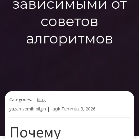
зависимыми от
советов
алгоритмов
Categories:
blog
yazan
semih bilgin
|
açık
Temmuz 3, 2026
Почему