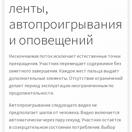
ленты,
автопроигрывания
и оповещений
Нескончаемая поток исключает естественные точки
прекращения. Участник перемещает содержимое без
заметного завершения. Каждое жест пальца выдаёт
дополнительные элементы. Отсутствие ограничений
делает период эксплуатации неограниченным по
продолжительности.
Автопроигрывание следующего видео не
предполагает шагов от человека. Видео включается
автоматически через пару секунд. Участник остаётся
в созерцательном состоянии потребления. Выбор