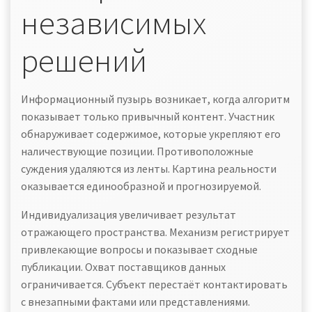
независимых
решений
Информационный пузырь возникает, когда алгоритм
показывает только привычный контент. Участник
обнаруживает содержимое, которые укрепляют его
наличествующие позиции. Противоположные
суждения удаляются из ленты. Картина реальности
оказывается единообразной и прогнозируемой.
Индивидуализация увеличивает результат
отражающего пространства. Механизм регистрирует
привлекающие вопросы и показывает сходные
публикации. Охват поставщиков данных
ограничивается. Субъект перестаёт контактировать
с внезапными фактами или представлениями.