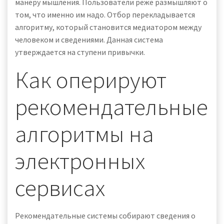
манеру мышления. Пользователи реже размышляют о
том, что именно им надо. Отбор перекладывается
алгоритму, который становится медиатором между
человеком и сведениями. Данная система
утверждается на ступени привычки.
Как оперируют
рекомендательные
алгоритмы на
электронных
сервисах
Рекомендательные системы собирают сведения о