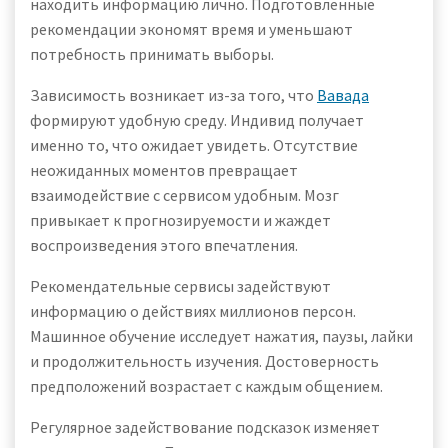
находить информацию лично. Подготовленные
рекомендации экономят время и уменьшают
потребность принимать выборы.
Зависимость возникает из-за того, что
Вавада
формируют удобную среду. Индивид получает
именно то, что ожидает увидеть. Отсутствие
неожиданных моментов превращает
взаимодействие с сервисом удобным. Мозг
привыкает к прогнозируемости и жаждет
воспроизведения этого впечатления.
Рекомендательные сервисы задействуют
информацию о действиях миллионов персон.
Машинное обучение исследует нажатия, паузы, лайки
и продолжительность изучения. Достоверность
предположений возрастает с каждым общением.
Регулярное задействование подсказок изменяет