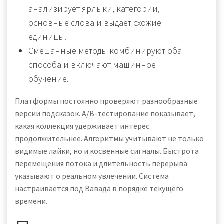
анализирует ярлыки, категории,
основные слова и выдаёт схожие
единицы.
Смешанные методы комбинируют оба
способа и включают машинное
обучение.
Платформы постоянно проверяют разнообразные
версии подсказок. A/B-тестирование показывает,
какая коллекция удерживает интерес
продолжительнее. Алгоритмы учитывают не только
видимые лайки, но и косвенные сигналы. Быстрота
перемещения потока и длительность перерыва
указывают о реальном увлечении. Система
настраивается под Вавада в порядке текущего
времени.