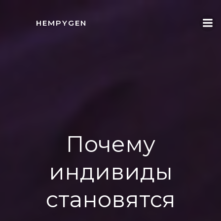
İçeriğe
geç
HEMPYGEN
Почему
индивиды
становятся