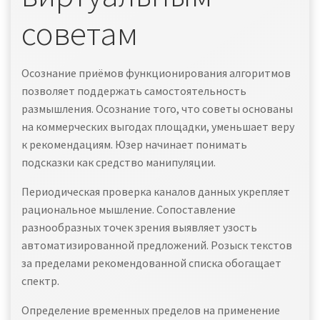
советам
Осознание приёмов функционирования алгоритмов
позволяет поддержать самостоятельность
размышления. Осознание того, что советы основаны
на коммерческих выгодах площадки, уменьшает веру
к рекомендациям. Юзер начинает понимать
подсказки как средство манипуляции.
Периодическая проверка каналов данных укрепляет
рациональное мышление. Сопоставление
разнообразных точек зрения выявляет узость
автоматизированной предложений. Розыск текстов
за пределами рекомендованной списка обогащает
спектр.
Определение временных пределов на применение