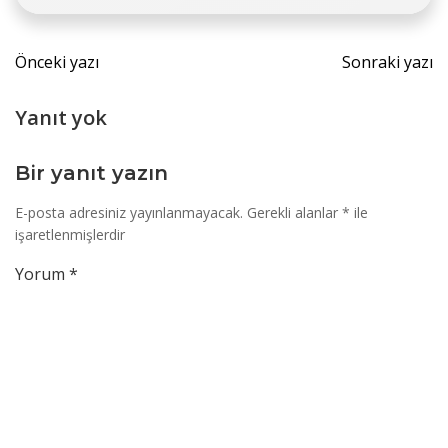
Yazı
Yazı
Önceki yazı
Sonraki yazı
dolaşımı
dolaş
Yanıt yok
Bir yanıt yazın
E-posta adresiniz yayınlanmayacak.
Gerekli alanlar
*
ile
işaretlenmişlerdir
Yorum
*