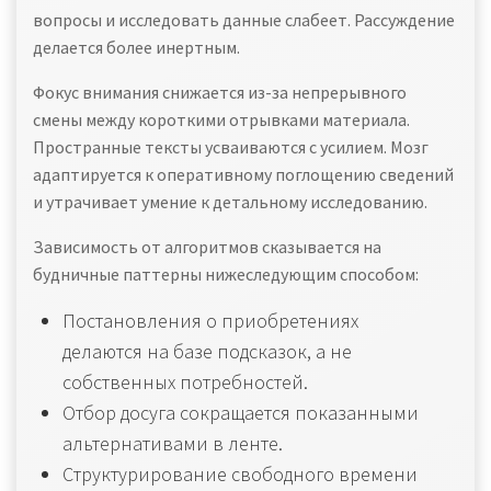
вопросы и исследовать данные слабеет. Рассуждение
делается более инертным.
Фокус внимания снижается из-за непрерывного
смены между короткими отрывками материала.
Пространные тексты усваиваются с усилием. Мозг
адаптируется к оперативному поглощению сведений
и утрачивает умение к детальному исследованию.
Зависимость от алгоритмов сказывается на
будничные паттерны нижеследующим способом:
Постановления о приобретениях
делаются на базе подсказок, а не
собственных потребностей.
Отбор досуга сокращается показанными
альтернативами в ленте.
Структурирование свободного времени