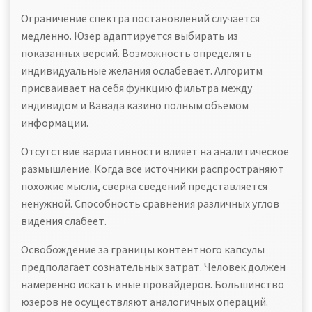
Ограничение спектра постановлений случается
медленно. Юзер адаптируется выбирать из
показанных версий. Возможность определять
индивидуальные желания ослабевает. Алгоритм
присваивает на себя функцию фильтра между
индивидом и Вавада казино полным объёмом
информации.
Отсутствие вариативности влияет на аналитическое
размышление. Когда все источники распространяют
похожие мысли, сверка сведений представляется
ненужной. Способность сравнения различных углов
видения слабеет.
Освобождение за границы контентного капсулы
предполагает сознательных затрат. Человек должен
намеренно искать иные провайдеров. Большинство
юзеров не осуществляют аналогичных операций.