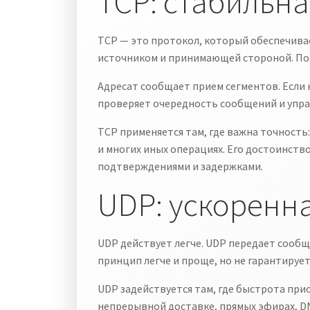
TCP: стабильн
TCP — это протокол, который обеспечива
источником и принимающей стороной. Пос
Адресат сообщает прием сегментов. Если
проверяет очередность сообщений и упра
TCP применяется там, где важна точность
и многих иных операциях. Его достоинст
подтверждениями и задержками.
UDP: ускоренн
UDP действует легче. UDP передает сообщ
принцип легче и проще, но не гарантирует
UDP задействуется там, где быстрота пр
непрерывной доставке, прямых эфирах, DN