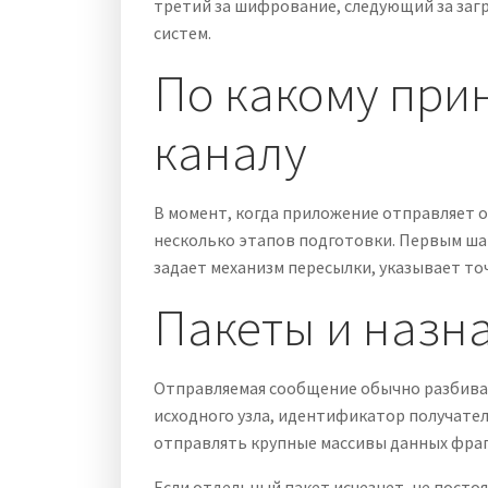
третий за шифрование, следующий за загр
систем.
По какому при
каналу
В момент, когда приложение отправляет 
несколько этапов подготовки. Первым ша
задает механизм пересылки, указывает то
Пакеты и назн
Отправляемая сообщение обычно разбивае
исходного узла, идентификатор получател
отправлять крупные массивы данных фра
Если отдельный пакет исчезнет, не посто