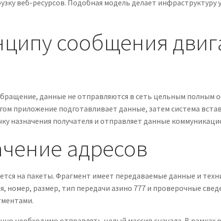
узку веб-ресурсов. Подобная модель делает инфраструктуру у
нципу сообщения двиг
обращение, данные не отправляются в сеть цельным полным о
гом приложение подготавливает данные, затем система вст
чку назначения получателя и отправляет данные коммуникаци
ачение адресов
тся на пакеты. Фрагмент имеет передаваемые данные и тех
я, номер, размер, тип передачи азино 777 и проверочные све
гментами.
янно необходимо отправлять целый массив сначала. В рамках 