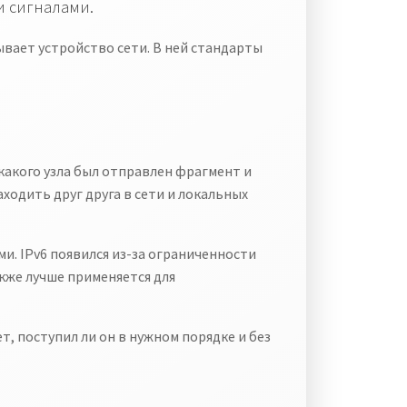
и сигналами.
ывает устройство сети. В ней стандарты
 какого узла был отправлен фрагмент и
ходить друг друга в сети и локальных
и. IPv6 появился из-за ограниченности
же лучше применяется для
т, поступил ли он в нужном порядке и без