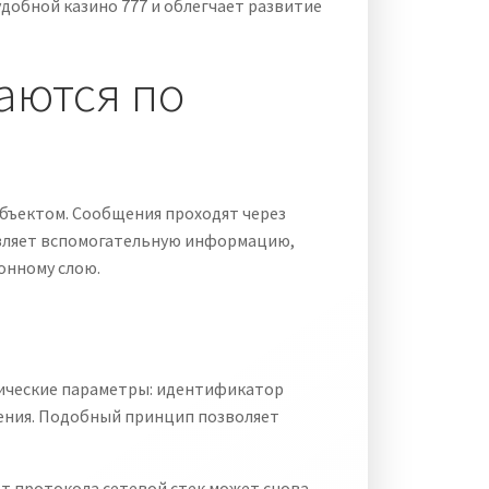
добной казино 777 и облегчает развитие
аются по
бъектом. Сообщения проходят через
авляет вспомогательную информацию,
онному слою.
нические параметры: идентификатор
дения. Подобный принцип позволяет
от протокола сетевой стек может снова