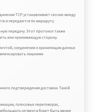
динения TCP устанавливает сессию между
ся и передаются по маршруту.
ную передачу. Этот протокол также
 сеть или принимающую сторону.
с почтой, соединении к хранилищам данных
компенсировать лишними
енного подтверждения доставки. Такой
икации, голосовых переговорах,
 небольшого сегмента будет быть менее