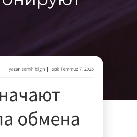
yazan
semih bilgin
|
açık
Temmuz 7, 2026
значают
а обмена