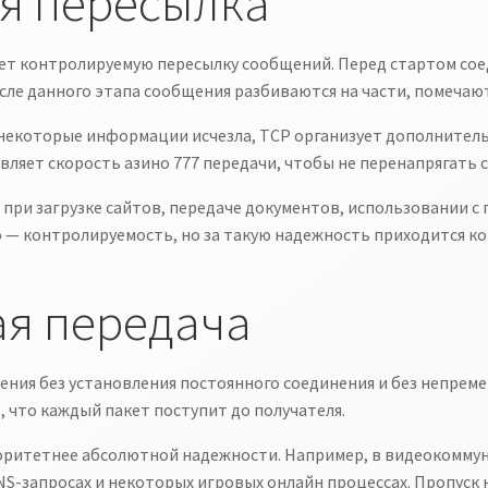
ая пересылка
ет контролируемую пересылку сообщений. Перед стартом сое
ле данного этапа сообщения разбиваются на части, помечают
 некоторые информации исчезла, TCP организует дополнитель
вляет скорость азино 777 передачи, чтобы не перенапрягать
: при загрузке сайтов, передаче документов, использовании 
во — контролируемость, но за такую надежность приходится 
ая передача
ения без установления постоянного соединения и без непрем
, что каждый пакет поступит до получателя.
иоритетнее абсолютной надежности. Например, в видеокоммун
S-запросах и некоторых игровых онлайн процессах. Пропуск