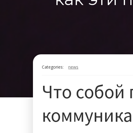
Categories:
news
Что собой
коммуника