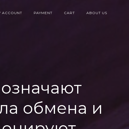
Y ACCOUNT
PAYMENT
CART
ABOUT US
 означают
ла обмена и
ионируют