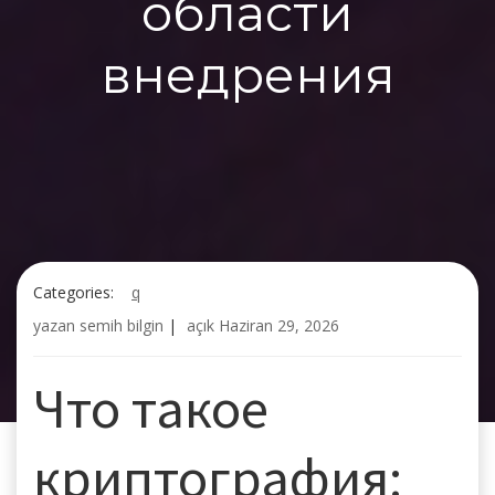
области
внедрения
Categories:
q
yazan
semih bilgin
|
açık
Haziran 29, 2026
Что такое
криптография: