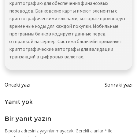
криптографию для обеспечения финансовых
переводов. Банковские карты имеют элементы с
криптографическими ключами, которые производят
временные коды для каждой покупки. Мобильные
программы банков кодируют данные перед
отправкой на сервер. Система блокчейн применяет
криптографические автографы для валидации
транзакций в цифровых валютах.
Yazı
Yazı
Önceki yazı
Sonraki yazı
dolaşımı
dolaş
Yanıt yok
Bir yanıt yazın
E-posta adresiniz yayınlanmayacak.
Gerekli alanlar
*
ile