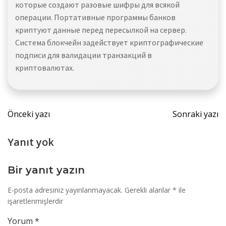
которые создают разовые шифры для всякой
операции. Портативные программы банков
криптуют данные перед пересылкой на сервер.
Система блокчейн задействует криптографические
подписи для валидации транзакций в
криптовалютах.
Yazı
Yazı
Önceki yazı
Sonraki yazı
dolaşımı
dolaş
Yanıt yok
Bir yanıt yazın
E-posta adresiniz yayınlanmayacak.
Gerekli alanlar
*
ile
işaretlenmişlerdir
Yorum
*