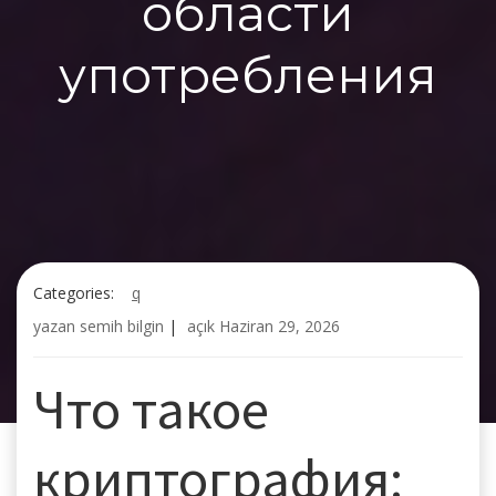
области
употребления
Categories:
q
yazan
semih bilgin
|
açık
Haziran 29, 2026
Что такое
криптография: